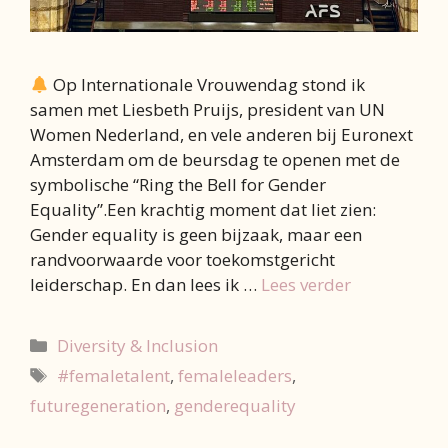
Op Internationale Vrouwendag stond ik
samen met Liesbeth Pruijs, president van UN
Women Nederland, en vele anderen bij Euronext
Amsterdam om de beursdag te openen met de
symbolische “Ring the Bell for Gender
Equality”.Een krachtig moment dat liet zien:
Gender equality is geen bijzaak, maar een
randvoorwaarde voor toekomstgericht
leiderschap. En dan lees ik …
Lees verder
Categorieën
Diversity & Inclusion
Tags
#femaletalent
,
femaleleaders
,
futuregeneration
,
genderequality